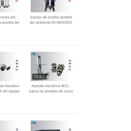
prueba del
Equipo de prueba durable
a prueba del
del ambiente 60 HERZIOS,
220V con la
el tanque de agua de alta
ia del acero
presión IPX8
able
le llamativo
Aparato mecánico IK01 -
5 del equipo
banco de pruebas de acero
mpacto de los
de la prueba de impacto de
e IK SUS304
IK de Alumimum del martillo
del péndulo IK10