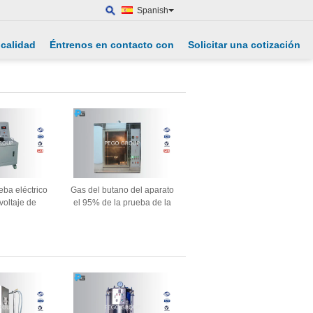
Spanish
 calidad
Éntrenos en contacto con
Solicitar una cotización
ba eléctrico
Gas del butano del aparato
voltaje de
el 95% de la prueba de la
a sinusoidal
llama de la aguja
herzios
IEC60695-11-5 para la
prueba del peligro de la
ignición