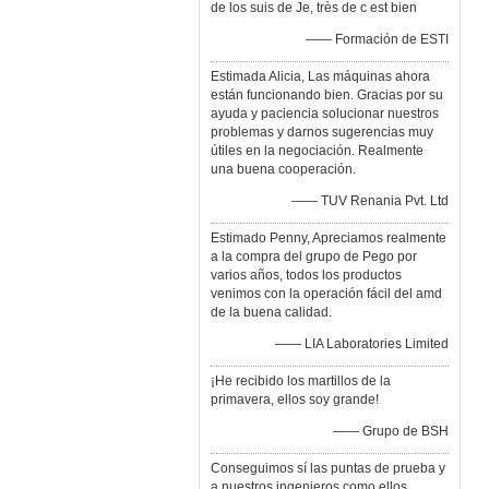
de los suis de Je, très de c est bien
—— Formación de ESTI
Estimada Alicia, Las máquinas ahora
están funcionando bien. Gracias por su
ayuda y paciencia solucionar nuestros
problemas y darnos sugerencias muy
útiles en la negociación. Realmente
una buena cooperación.
—— TUV Renania Pvt. Ltd
Estimado Penny, Apreciamos realmente
a la compra del grupo de Pego por
varios años, todos los productos
venimos con la operación fácil del amd
de la buena calidad.
—— LIA Laboratories Limited
¡He recibido los martillos de la
primavera, ellos soy grande!
—— Grupo de BSH
Conseguimos sí las puntas de prueba y
a nuestros ingenieros como ellos.