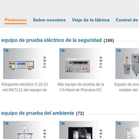
Productos
Sobre nosotros
Viaje de la fábrica
Control de
equipo de prueba eléctrico de la seguridad
(186)
Kilogramo eléctrico 0.10-12
Alto equipo de prueba de la
Equipo de prue
mA RK7122 del equipo de
CA Hipot de Precsion DC
estable del 
prueba de la seguridad de
10KV/5KV para el aparato
Withstand ond
la resistencia de aislamiento
electrodoméstico
de 50/60 
9
equipo de prueba del ambiente
(72)