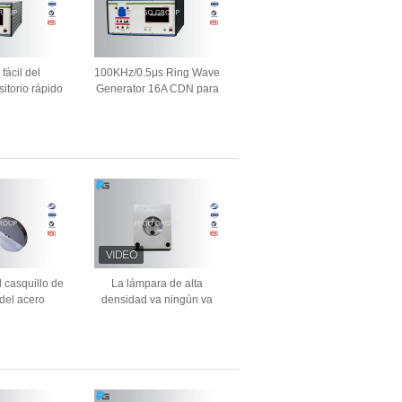
fácil del
100KHz/0.5μs Ring Wave
itorio rápido
Generator 16A CDN para
fases con 16A
simular la pantalla LCD
N
táctil transitoria oscilatoria
l casquillo de
La lámpara de alta
del acero
densidad va ningún va
 y no ir las
indicador de Pin aplica a las
indicador
bases de prueba 7006-121-
adas
1