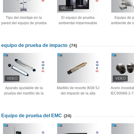
Tipo del montaje en la
El equipo de prueba
Equipo de 
pared del equipo de prueba
ambiental impermeable
ambiente de l
del ambiente de la prueba
IEC60598 se aplica a las
jet de la CA 
del goteo para la prueba
iluminaciones al aire libre
placa girator
IPX1 e IPX2
inoxid
equipo de prueba de impacto
(74)
Aparato ajustable de la
Martillo de resorte IK08 5J
Acero inoxidab
prueba del martillo de la
del impacto de la alta
IEC60068-2-7
primavera del equipo de
precisión 12 meses de
de prueba de i
prueba del impacto
garantía
elementos d
IEC60068-2-75 para el
laboratorio
Equipo de prueba del EMC
(24)