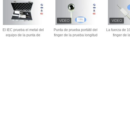
El IEC prueba el metal del
Punta de prueba portátil del
La fuerza de 10
equipo de la punta de
finger de la prueba longitud
finger de l
prueba del finger/el material
de 100 milímetros con la
operación fáci
de Insluating para la prueba
manija esfera de 50
de prueba B d
de la accesibilidad
milímetros
IEC6