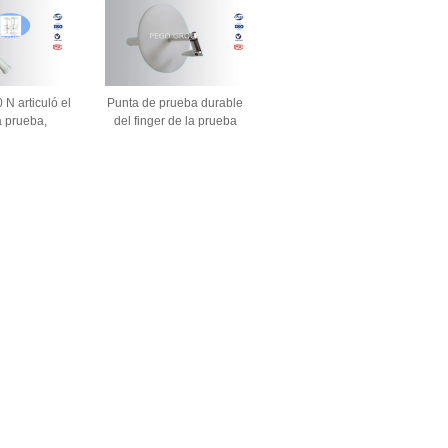
 N articuló el
Punta de prueba durable
a prueba,
del finger de la prueba
l de la punta
certificación de la
e la prueba
calibración del laboratorio
0529
del diámetro de la cara de la
parada de 125 milímetros