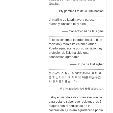
Gracias.
—— Pty gamma Ltd de la iluminación
el martillo de la primavera parece
bueno y funciona muy bien
—— Conectividad de la sigma
Éste es confirmar la orden ha sido bien
recibido y todo está en buen orden.
Puedo agradecerle por su servicio muy
profesional. Esto ha sido una
transacción agradable.
—— Grupo de Gallagher
절연강도 시험기 잘 받았습니다. 빠른 배
송에 감사드리며 차후 또 다른 제품구입
시 연락드리겠습니다.
—— 유진코퍼레이션에 황동익입니다.
Estoy enviando este correo electrónico
para dejarle saber que recibimos los 2
buques con el certificado de la
calibración. Quisiera agradecerle por la