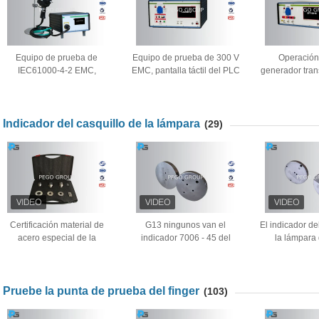
Equipo de prueba de
Equipo de prueba de 300 V
Operación 
IEC61000-4-2 EMC,
EMC, pantalla táctil del PLC
generador trans
generador de la descarga
del generador de la oleada
eléctrico de 3 
electrostática de 20
de relámpago
CD
kilovoltios
Indicador del casquillo de la lámpara
(29)
Certificación material de
G13 ningunos van el
El indicador de
acero especial de la
indicador 7006 - 45 del
la lámpara 
calibración del laboratorio
casquillo de la lámpara para
inoxidable, va
del indicador del casquillo
comprobar el minuto
LATAS del 
de la lámpara IEC60061-2
máximo F de las
aprob
dimensiones E F máximo
Pruebe la punta de prueba del finger
(103)