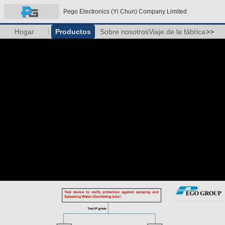
Pego Electronics (Yi Chun) Company Limited
Hogar
Productos
Sobre nosotros
Viaje de la fábrica
>>