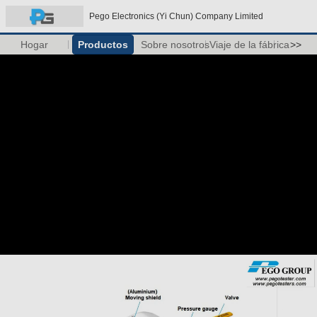
Pego Electronics (Yi Chun) Company Limited
Hogar
Productos
Sobre nosotros
Viaje de la fábrica
>>