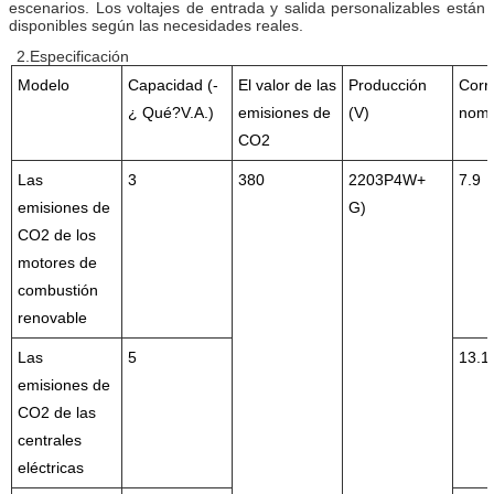
escenarios.
Los voltajes de entrada y salida personalizables están
disponibles según las necesidades reales.
2.
Especificación
Modelo
Capacidad (
-
El valor de las
Producción
Corr
¿ Qué?
V.A.
)
emisiones de
(V)
nomi
CO2
Las
3
380
220
3P4W
+
7.9
emisiones de
G
)
CO2 de los
motores de
combustión
renovable
Las
5
13.1
emisiones de
CO2 de las
centrales
eléctricas