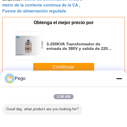
metro de la corriente continua de la CA
,
Fuente de alimentación regulada
Obtenga el mejor precio por
3-200KVA Transformador de
entrada de 380V y salida de 220V
para uso industrial y de
laboratorio
Continuar
Pego
AC DC fuente de alimentación
Más
2:56 AM
Good day, what product are you looking for?
dulación
5 kilogramos de
Fuente de la
La fuente de
Fuent
ear de la
Digitaces de la
fuente de
corriente continua
aliment
ctitud de
CA de fuente de
corriente continua
regulada de la CA
conmuta
nte de
corriente continua
de la CA de la alta
420*420*190
CA/CC