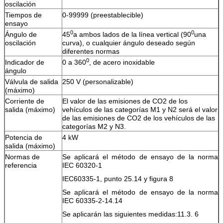
oscilación
Tiempos de
0-99999 (preestablecible)
ensayo
0
0
Ángulo de
45
a ambos lados de la línea vertical (90
una
oscilación
curva), o cualquier ángulo deseado según
diferentes normas
0
Indicador de
0 a 360
, de acero inoxidable
ángulo
Válvula de salida
250 V (personalizable)
(máximo)
Corriente de
El valor de las emisiones de CO2 de los
salida (máximo)
vehículos de las categorías M1 y N2 será el valor
de las emisiones de CO2 de los vehículos de las
categorías M2 y N3.
Potencia de
4 kW
salida (máximo)
Normas de
Se aplicará el método de ensayo de la norma
referencia
IEC 60320-1
IEC60335-1, punto 25.14 y figura 8
Se aplicará el método de ensayo de la norma
IEC 60335-2-14.14
Se aplicarán las siguientes medidas:11.3. 6