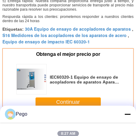
5) Entrega rápida: Nuestra compañía proporciona entrega justo a tiempo, y
nuestro transportista puede proporcionar servicios de transporte al precio más
razonable para resolver sus preocupaciones.
Respuesta rápida a los clientes: prometemos responder a nuestros clientes
dentro de las 24 horas
30A Equipo de ensayo de acopladores de aparatos
Etiquetas:
,
S16 Medidores de los acopladores de los aparatos de acero
,
Equipo de ensayo de impacto IEC 60320-1
Obtenga el mejor precio por
IEC60320-1 Equipo de ensayo de
acopladores de aparatos Aparato
de ensayo de flexión de cable de
alimentación con corriente de
salida de 16 A
Continuar
Pego
Equipo de ensayo de los acopladores del aparato
Más
8:27 AM