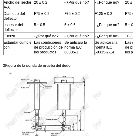
Ancho del sector
20 ± 0.2
- ¿Por qué no?
- ¿Por qué no?
20 ± 0
A-A
Diámetro del
F75 ± 0.2
F75 ± 0.2
F125 ± 0.2
F75 ± 
deflector
espesor del
5 ± 0.5
5 ± 0.5
- ¿Por qué no?
5 ± 0.
deflector
Fuerza
- ¿Por qué no?
- ¿Por qué no?
- ¿Por qué no?
10-30
Estándar cumple
Las condiciones
Se aplicará la
Se aplicará la
Las co
con
de producción de
norma IEC
norma IEC
de pro
los productos
60335-1.
60335-2-14
los pr
3Figura de la sonda de prueba del dedo