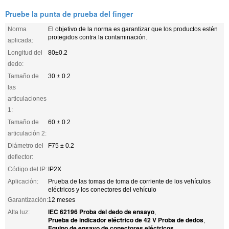
Pruebe la punta de prueba del finger
Norma
El objetivo de la norma es garantizar que los productos estén
protegidos contra la contaminación.
aplicada:
Longitud del
80±0.2
dedo:
Tamaño de
30 ± 0.2
las
articulaciones
1:
Tamaño de
60 ± 0.2
articulación 2:
Diámetro del
F75 ± 0.2
deflector:
Código del IP:
IP2X
Aplicación:
Prueba de las tomas de toma de corriente de los vehículos
eléctricos y los conectores del vehículo
Garantización:
12 meses
IEC 62196 Proba del dedo de ensayo
Alta luz:
,
Prueba de indicador eléctrico de 42 V Proba de dedos
,
Equipo de ensayo de conectores eléctricos