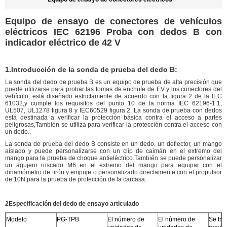
Equipo de ensayo de conectores de vehículos
eléctricos IEC 62196 Proba con dedos B con
indicador eléctrico de 42 V
1.
Introducción de la sonda de prueba del dedo B:
La sonda del dedo de prueba B es un equipo de prueba de alta precisión que
puede utilizarse para probar las tomas de enchufe de EV y los conectores del
vehículo, está diseñado estrictamente de acuerdo con la figura 2 de la IEC
61032,y cumple los requisitos del punto 10 de la norma IEC 62196-1.1,
UL507, UL1278 figura 8 y IEC60529 figura 2. La sonda de prueba con dedos
está destinada a verificar la protección básica contra el acceso a partes
peligrosas,También se utiliza para verificar la protección contra el acceso con
un dedo..
La sonda de prueba del dedo B consiste en un dedo, un deflector, un mango
aislado y puede personalizarse con un clip de caimán en el extremo del
mango para la prueba de choque antieléctrico.También se puede personalizar
un agujero roscado M6 en el extremo del mango para equipar con el
dinamómetro de tirón y empuje o personalizado directamente con el propulsor
de 10N para la prueba de protección de la carcasa.
2Especificación del dedo de ensayo articulado
Modelo
PG-TPB
El número de
El número de
Se tra