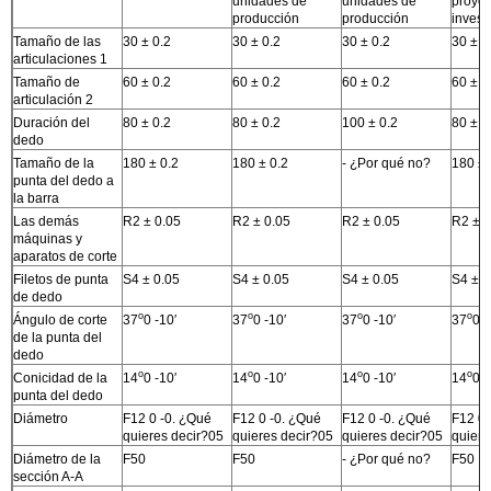
unidades de
unidades de
proyec
producción
producción
invest
Tamaño de las
30 ± 0.2
30 ± 0.2
30 ± 0.2
30 ± 0
articulaciones 1
Tamaño de
60 ± 0.2
60 ± 0.2
60 ± 0.2
60 ± 0
articulación 2
Duración del
80 ± 0.2
80 ± 0.2
100 ± 0.2
80 ± 0
dedo
Tamaño de la
180 ± 0.2
180 ± 0.2
- ¿Por qué no?
180 ± 
punta del dedo a
la barra
Las demás
R2 ± 0.05
R2 ± 0.05
R2 ± 0.05
R2 ± 0
máquinas y
aparatos de corte
Filetos de punta
S4 ± 0.05
S4 ± 0.05
S4 ± 0.05
S4 ± 0
de dedo
o
o
o
o
Ángulo de corte
37
0 -10′
37
0 -10′
37
0 -10′
37
0 -
de la punta del
dedo
o
o
o
o
Conicidad de la
14
0 -10′
14
0 -10′
14
0 -10′
14
0 -
punta del dedo
Diámetro
F12 0 -0. ¿Qué
F12 0 -0. ¿Qué
F12 0 -0. ¿Qué
F12 0 
quieres decir?05
quieres decir?05
quieres decir?05
quiere
Diámetro de la
F50
F50
- ¿Por qué no?
F50
sección A-A