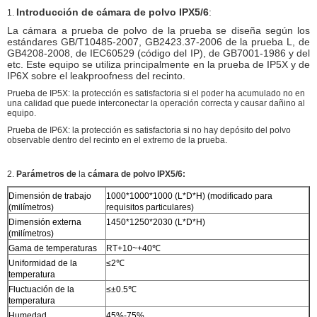
Introducción de cámara de polvo IPX5/6
:
1.
La cámara a prueba de polvo de la prueba se diseña según los
estándares GB/T10485-2007, GB2423.37-2006 de la prueba L, de
GB4208-2008, de IEC60529 (código del IP), de GB7001-1986 y del
etc. Este equipo se utiliza principalmente en la prueba de IP5X y de
IP6X sobre el leakproofness del recinto.
Prueba de IP5X: la protección es satisfactoria si el poder ha acumulado no en
una calidad que puede interconectar la operación correcta y causar dañino al
equipo.
Prueba de IP6X: la protección es satisfactoria si no hay depósito del polvo
observable dentro del recinto en el extremo de la prueba.
2.
Parámetros
de
la
cámara de polvo IPX5/6:
Dimensión de trabajo
1000*1000*1000 (L*D*H) (modificado para
(milímetros)
requisitos particulares)
Dimensión externa
1450*1250*2030 (L*D*H)
(milímetros)
Gama de temperaturas
RT+10~+40℃
Uniformidad de la
≤2℃
temperatura
Fluctuación de la
≤±0.5℃
temperatura
Humedad
45%-75%