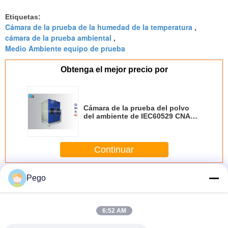
Etiquetas:
Cámara de la prueba de la humedad de la temperatura
,
cámara de la prueba ambiental
,
Medio Ambiente equipo de prueba
Obtenga el mejor precio por
Cámara de la prueba del polvo
del ambiente de IEC60529 CNAS
para la prueba de IP5X IP6X
Continuar
Equipo de prueba del ambiente
Pego
Más
6:52 AM