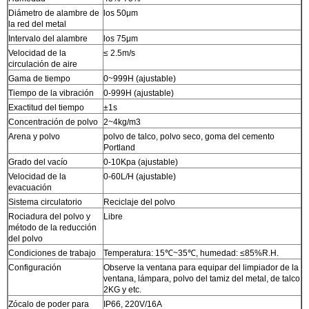
Diámetro de alambre de
los 50μm
la red del metal
Intervalo del alambre
los 75μm
Velocidad de la
≤ 2.5m/s
circulación de aire
Gama de tiempo
0~999H (ajustable)
Tiempo de la vibración
0-999H (ajustable)
Exactitud del tiempo
±1s
Concentración de polvo
2~4kg/m3
Arena y polvo
polvo de talco, polvo seco, goma del cemento
Portland
Grado del vacío
0-10Kpa (ajustable)
Velocidad de la
0-60L/H (ajustable)
evacuación
Sistema circulatorio
Reciclaje del polvo
Rociadura del polvo y
Libre
método de la reducción
del polvo
Condiciones de trabajo
Temperatura: 15℃~35℃, humedad: ≤85%R.H.
Configuración
Observe la ventana para equipar del limpiador de la
ventana, lámpara, polvo del tamiz del metal, de talco
2KG y etc.
Zócalo de poder para
IP66, 220V/16A