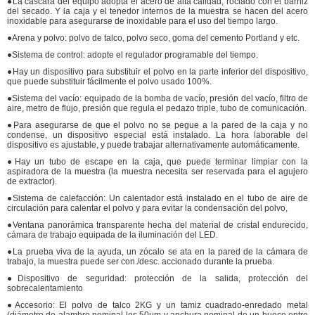
●La cáscara del equipo adopta el acero de alta calidad, rociado con el barniz
del secado. Y la caja y el tenedor internos de la muestra se hacen del acero
inoxidable para asegurarse de inoxidable para el uso del tiempo largo.
●Arena y polvo: polvo de talco, polvo seco, goma del cemento Portland y etc.
●Sistema de control: adopte el regulador programable del tiempo.
●Hay un dispositivo para substituir el polvo en la parte inferior del dispositivo,
que puede substituir fácilmente el polvo usado 100%.
●Sistema del vacío: equipado de la bomba de vacío, presión del vacío, filtro de
aire, metro de flujo, presión que regula el pedazo triple, tubo de comunicación.
●Para asegurarse de que el polvo no se pegue a la pared de la caja y no
condense, un dispositivo especial está instalado. La hora laborable del
dispositivo es ajustable, y puede trabajar alternativamente automáticamente.
●Hay un tubo de escape en la caja, que puede terminar limpiar con la
aspiradora de la muestra (la muestra necesita ser reservada para el agujero
de extractor).
●Sistema de calefacción: Un calentador está instalado en el tubo de aire de
circulación para calentar el polvo y para evitar la condensación del polvo,
●Ventana panorámica transparente hecha del material de cristal endurecido,
cámara de trabajo equipada de la iluminación del LED.
●La prueba viva de la ayuda, un zócalo se ata en la pared de la cámara de
trabajo, la muestra puede ser con./desc. accionado durante la prueba.
●Dispositivo de seguridad: protección de la salida, protección del
sobrecalentamiento
●Accesorio: El polvo de talco 2KG y un tamiz cuadrado-enredado metal
(diámetro de alambre nominal los 50μm y anchura nominal de un hueco entre