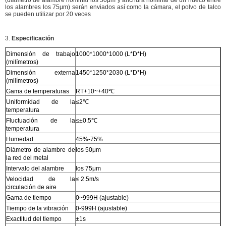
los alambres los 75μm) serán enviados así como la cámara, el polvo de talco
se pueden utilizar por 20 veces
3.
Especificación
Dimensión de trabajo
1000*1000*1000 (L*D*H)
(milímetros)
Dimensión externa
1450*1250*2030 (L*D*H)
(milímetros)
Gama de temperaturas
RT+10~+40℃
Uniformidad de la
≤2℃
temperatura
Fluctuación de la
≤±0.5℃
temperatura
Humedad
45%-75%
Diámetro de alambre de
los 50μm
la red del metal
Intervalo del alambre
los 75μm
Velocidad de la
≤ 2.5m/s
circulación de aire
Gama de tiempo
0~999H (ajustable)
Tiempo de la vibración
0-999H (ajustable)
Exactitud del tiempo
±1s