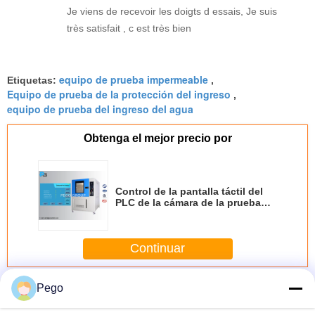
Je viens de recevoir les doigts d essais, Je suis
très satisfait , c est très bien
equipo de prueba impermeable
Etiquetas:
,
Equipo de prueba de la protección del ingreso
,
equipo de prueba del ingreso del agua
Obtenga el mejor precio por
Control de la pantalla táctil del
PLC de la cámara de la prueba
del polvo de IP5X/de IP6X con el
sistema del vacío
Continuar
Equipo de prueba del IP
Más
Pego