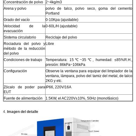
Concentración de polvo
2~4kg/m3
Arena y polvo
polvo de talco, polvo seco, goma del cemento
Portland
Grado del vacío
0-10Kpa (ajustable)
Velocidad de la
0-60L/H (ajustable)
evacuación
Sistema circulatorio
Reciclaje del polvo
Rociadura del polvo y
Libre
método de la reducción
del polvo
Condiciones de trabajo
Temperatura: 15℃~35℃, humedad: ≤85%R.H.,
presión: 86kPa~106kPa
Configuración
Observe la ventana para equipar del limpiador de la
ventana, lámpara, polvo del tamiz del metal, de talco
2KG y etc.
Zócalo de poder para
IP66, 220V/16A
EUT
Fuente de alimentación
1.5KW, el AC220V±10%, 50Hz (monofásico)
4.
Imagen del detalle