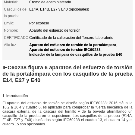
Material:
Cromo de acero plateado
Casquillos de
E14A, E14B, E27 y E40 (opcionales)
la prueba:
Envío:
Por expreso
Nombre:
Aparato del esfuerzo de torsión
CERTIFICADO:
Certificado de la calibración del Tercero-laboratorio
Aparato del esfuerzo de torsión de la portalámpara
Alta luz:
,
Aparato del esfuerzo de torsión IEC60238
,
Indicador de la lámpara de casquillos de la prueba E40
IEC60238 figura 6 aparatos del esfuerzo de torsión
de la portalámpara con los casquillos de la prueba
E14, E27 y E40
1.
Introducción
El aparato del esfuerzo de torsión se diseña según IEC60238: 2016 cláusula
16,2 a 16,4 y cuadro 6, es aplicado para comprobar la fuerza mecánica de la
cáscara externa, de la cáscara del tornillo y de la bóveda atornillando un
casquillo de la prueba en el espécimen. Los casquillos de la prueba (E14A,
E14B, E27 y E40) diseñados según IEC60238 el cuadro 13, el cuadro 14 y el
cuadro 15 son opcionales.