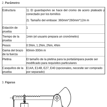
2.
Parámetro
Estructura
1). El guardapolvo se hace del cromo de acero plateado y
conectado por los tornillos
2). Tamaño del embase: 360mm*260mm*12m m
Estación de
1
prueba
Tiempo de la
1min (el usuario prepara un cronómetro)
prueba
Pesos
0.5Nm, 1.2Nm, 2Nm, 4Nm
Gama del brazo
60mm-300m m
de la fuerza
Pletina
El tamaño de la pletina para la portalámpara puede ser
modificado para requisitos particulares
Casquillos de la
E14A, E14B, E27, E40 (opcionales, necesite ser comprado
prueba
por separado)
3.
Figuras