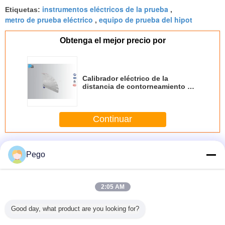
instrumentos eléctricos de la prueba
Etiquetas:
,
metro de prueba eléctrico
equipo de prueba del hipot
,
Obtenga el mejor precio por
Calibrador eléctrico de la
distancia de contorneamiento del
acero inoxidable del equipo de
prueba de la seguridad IEC60112
Continuar
Equipo de prueba eléctrico de la seguridad
Más
Pego
2:05 AM
e prueba
Aparato para
Equipo de prueba
la corriente de
Tester de
Good day, what product are you looking for?
uridad
comprobar los
de fuerza
alto voltaje de la
de segui
trica
daños en los
dieléctrica de la
salida del equipo
de soluc
0598
conductores
CA DC
de prueba de
NH4CI IE