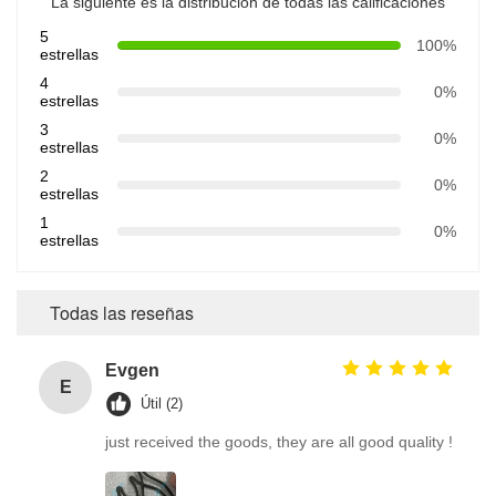
La siguiente es la distribución de todas las calificaciones
5
100%
estrellas
4
0%
estrellas
3
0%
estrellas
2
0%
estrellas
1
0%
estrellas
Todas las reseñas
Evgen
E
Útil (2)
just received the goods, they are all good quality !