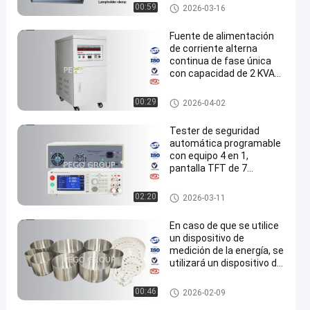
de 0 a 10 Nm
Indicador del casquillo de la lá
00:59
2026-03-16
mpara
Fuente de alimentación
de corriente alterna
continua de fase única
con capacidad de 2 KVA
de voltaje variable y
frecuencia ajustable
AC DC fuente de alimentación
00:29
2026-04-02
Tester de seguridad
automática programable
con equipo 4 en 1,
pantalla TFT de 7
pulgadas e interfaces
PLC para pruebas
equipo de prueba eléctrico de l
02:20
2026-03-11
eléctricas completas
a seguridad
En caso de que se utilice
un dispositivo de
medición de la energía, se
utilizará un dispositivo de
medición de la energía de
un dispositivo de
Buques de la cocina de inducc
00:46
2026-02-09
medición de la energía.
ión