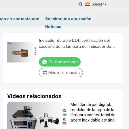
Spanish
nos en contacto con
Solicitar una cotización
Noticias
Indicador durable E14, certificación del
casquillo de la lámpara del indicador de
enchufe del hilo CNAS
Contacta ahora
Más información
Vídeos relacionados
Medidor de par digital,
medidor de la tapa de la
lámpara con material de
acero inoxidable estándar
IEC60598-1 y rango de par